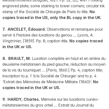
Mesdemoiselles Bouguet, 1821
. Pp. 52, [2]; with 1 folding
engraved plate; some staining to lower corners; circular ink
stamp of the Société de Chirurgie de Paris to title.
No
copies traced in the US, only the BL copy in the UK.
7. ANCELET, Édouard.
Observations et remarques pour
servir à l’histoire des luxations du genou …
Lyons, A.
Vingtrinier, [1859]
. Pp. 8; caption title.
No copies traced
in the UK or US.
8. BRAULT, M.
Luxation complète en haut et en arrière du
deuxième métatarsien du pied gauche, réduction au moyen
de la vis du tourniquet … [
Paris, 1860
.] Pp. 4, caption title;
inscription to p. 1 ‘à la Société de Chirurgie’ and to p. 4
‘Extrait des Mémoires de Médecine Militaire (1860)’.
No
copies traced in the UK or US.
9. HARDY, Charles.
Mémoire sur les luxations cunéo-
métatarsiennes du gros orteil … Extrait du Journal du