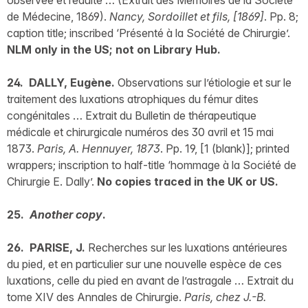
observée et réduite … (Extrait des Mémoires de la Société
de Médecine, 1869).
Nancy, Sordoillet et fils, [1869]
. Pp. 8;
caption title; inscribed ‘Présenté à la Société de Chirurgie’.
NLM only in the US; not on Library Hub.
24. DALLY, Eugène.
Observations sur l’étiologie et sur le
traitement des luxations atrophiques du fémur dites
congénitales … Extrait du Bulletin de thérapeutique
médicale et chirurgicale numéros des 30 avril et 15 mai
1873.
Paris, A. Hennuyer, 1873
. Pp. 19, [1 (blank)]; printed
wrappers; inscription to half-title ‘hommage à la Société de
Chirurgie E. Dally’.
No copies traced in the UK or US.
25.
Another copy
.
26. PARISE, J.
Recherches sur les luxations antérieures
du pied, et en particulier sur une nouvelle espèce de ces
luxations, celle du pied en avant de l’astragale … Extrait du
tome XIV des Annales de Chirurgie.
Paris, chez J.-B.