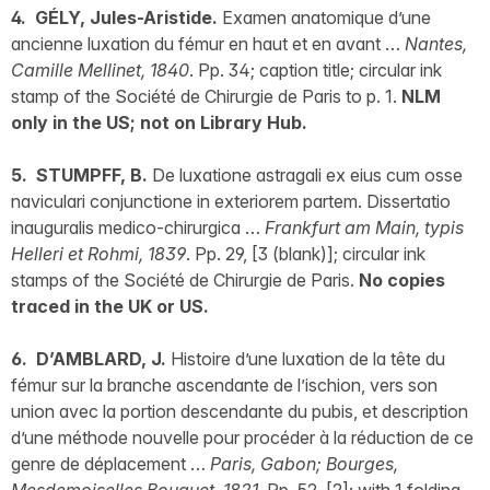
4. GÉLY, Jules-Aristide.
Examen anatomique d’une
ancienne luxation du fémur en haut et en avant …
Nantes,
Camille Mellinet, 1840
. Pp. 34; caption title; circular ink
stamp of the Société de Chirurgie de Paris to p. 1.
NLM
only in the US; not on Library Hub.
5. STUMPFF, B.
De luxatione astragali ex eius cum osse
naviculari conjunctione in exteriorem partem. Dissertatio
inauguralis medico-chirurgica …
Frankfurt am Main, typis
Helleri et Rohmi, 1839
. Pp. 29, [3 (blank)]; circular ink
stamps of the Société de Chirurgie de Paris.
No copies
traced in the UK or US.
6. D’AMBLARD, J.
Histoire d’une luxation de la tête du
fémur sur la branche ascendante de l’ischion, vers son
union avec la portion descendante du pubis, et description
d’une méthode nouvelle pour procéder à la réduction de ce
genre de déplacement …
Paris, Gabon; Bourges,