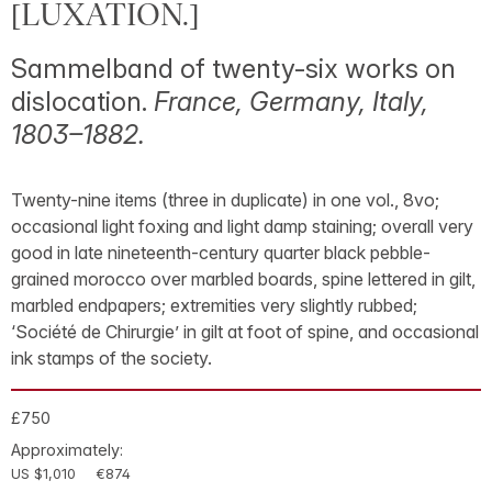
[LUXATION.]
Sammelband of twenty-six works on
dislocation.
France, Germany, Italy,
1803–1882.
Twenty-nine items (three in duplicate) in one vol., 8vo;
occasional light foxing and light damp staining; overall very
good in late nineteenth-century quarter black pebble-
grained morocco over marbled boards, spine lettered in gilt,
marbled endpapers; extremities very slightly rubbed;
‘Société de Chirurgie’ in gilt at foot of spine, and occasional
ink stamps of the society.
£750
Approximately:
US $1,010
€874