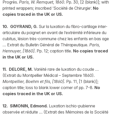
Progrès.
Paris, W. Remquet, 1860
. Pp. 30, [2 (blank)]; with
printed wrappers; inscribed ‘Société de Chirurgie’.
No
copies traced in the UK or US.
10. GOYRAND, G.
Sur la luxation du fibro-cartilage inter-
articulaire du poignet en avant de l’extrémité inférieure du
cubitus, lésion très-commune chez les enfants en bas age
… Extrait du Bulletin Général de Thérapeutique.
Paris,
Hennuyer, [1860]
. Pp. 12; caption title.
No copies traced
in the UK or US.
11. DELORE, M.
Variété rare de luxation du coude …
(Extrait du Montpellier Médical – Septembre 1860).
Montpellier, Boehm et fils, [1860]
. Pp. 11, [1 (blank)];
caption title; loss to blank lower corner of pp. 7-8.
No
copies traced in the UK or US.
12. SIMONIN, Edmond.
Luxation ischio-pubienne
observée et réduite … (Extrait des Mémoires de la Société