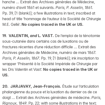
hanche … Extrait des Archives générales de Médecine,
numéro d’avril 1861 et suivants.
Paris, P. Asselin, 1861
.
Pp. 39, [1 (blank)]; a few illustrations in text; inscribed at
head of title ‘hommage de l’auteur à la Société de Chirurgie
M.E. Gellé’.
No copies traced in the UK or US.
19. VALENTIN,
and
L. VAST.
De l’emploi de la ténotomie
sous-cutanée dans certains cas de luxations ou de
fractures récentes d’une réduction difficile … Extrait des
Archives générales de Médecine, numéro de mars 1867.
Paris, P. Asselin, 1867
. Pp. 19, [1 (blank)]; ink inscription to
wrapper ‘Présenté à la Société Impériale de Chirurgie par
les Drs Valentin et Vast’.
No copies traced in the UK or
US.
20. JARJAVAY, Jean-François.
Étude sur l’articulation
phalangienne du pouce et la luxation du dernier os de ce
doigt … Extrait des Archives générales de médecine.
Paris,
Rignoux, 1849
. Pp. 22; with some illustrations in the text;