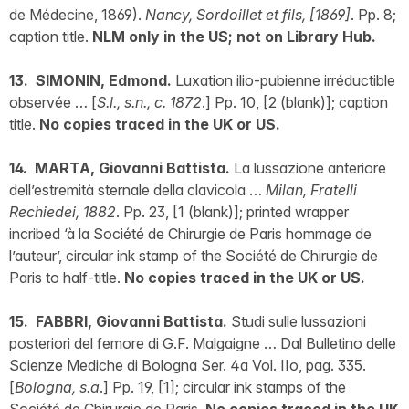
de Médecine, 1869).
Nancy, Sordoillet et fils, [1869]
. Pp. 8;
caption title.
NLM only in the US; not on Library Hub.
13. SIMONIN, Edmond.
Luxation ilio-pubienne irréductible
observée … [
S.l., s.n., c. 1872
.] Pp. 10, [2 (blank)]; caption
title.
No copies traced in the UK or US.
14. MARTA, Giovanni Battista.
La lussazione anteriore
dell’estremità sternale della clavicola …
Milan, Fratelli
Rechiedei, 1882
. Pp. 23, [1 (blank)]; printed wrapper
incribed ‘à la Société de Chirurgie de Paris hommage de
l’auteur’, circular ink stamp of the Société de Chirurgie de
Paris to half-title.
No copies traced in the UK or US.
15. FABBRI, Giovanni Battista.
Studi sulle lussazioni
posteriori del femore di G.F. Malgaigne … Dal Bulletino delle
Scienze Mediche di Bologna Ser. 4a Vol. IIo, pag. 335.
[
Bologna, s.a
.] Pp. 19, [1]; circular ink stamps of the