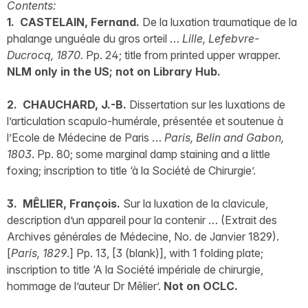
Contents:
1. CASTELAIN, Fernand.
De la luxation traumatique de la
phalange unguéale du gros orteil …
Lille, Lefebvre-
Ducrocq, 1870.
Pp. 24; title from printed upper wrapper.
NLM only in the US; not on Library Hub.
2. CHAUCHARD, J.-B.
Dissertation sur les luxations de
l’articulation scapulo-humérale, présentée et soutenue à
l’Ecole de Médecine de Paris …
Paris, Belin and Gabon,
1803
. Pp. 80; some marginal damp staining and a little
foxing; inscription to title ‘à la Société de Chirurgie’.
3. MÊLIER, François.
Sur la luxation de la clavicule,
description d’un appareil pour la contenir … (Extrait des
Archives générales de Médecine, No. de Janvier 1829).
[
Paris, 1829
.] Pp. 13, [3 (blank)], with 1 folding plate;
inscription to title ‘A la Société impériale de chirurgie,
hommage de l’auteur Dr Mêlier’.
Not on OCLC.