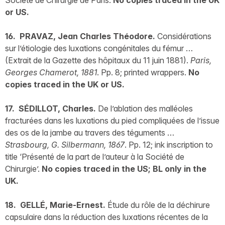
Société de Chirurgie de Paris.
No copies traced in the UK
or US.
16. PRAVAZ, Jean Charles Théodore.
Considérations
sur l’étiologie des luxations congénitales du fémur …
(Extrait de la Gazette des hôpitaux du 11 juin 1881).
Paris,
Georges Chamerot, 1881
. Pp. 8; printed wrappers.
No
copies traced in the UK or US.
17. SÉDILLOT, Charles.
De l’ablation des malléoles
fracturées dans les luxations du pied compliquées de l’issue
des os de la jambe au travers des téguments …
Strasbourg, G. Silbermann, 1867
. Pp. 12; ink inscription to
title ‘Présenté de la part de l’auteur à la Société de
Chirurgie’.
No copies traced in the US; BL only in the
UK.
18. GELLÉ, Marie-Ernest.
Étude du rôle de la déchirure
capsulaire dans la réduction des luxations récentes de la