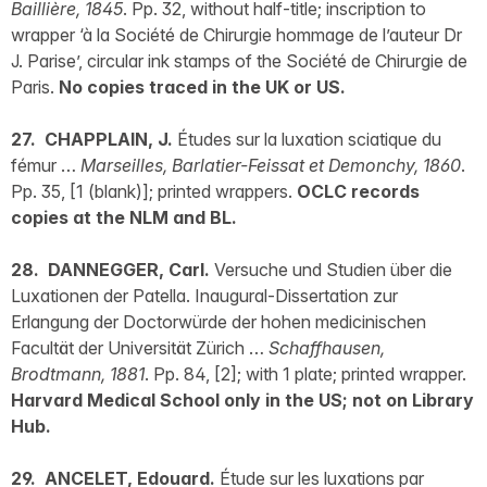
Baillière, 1845
. Pp. 32, without half-title; inscription to
wrapper ‘à la Société de Chirurgie hommage de l’auteur Dr
J. Parise’, circular ink stamps of the Société de Chirurgie de
Paris.
No copies traced in the UK or US.
27. CHAPPLAIN, J.
Études sur la luxation sciatique du
fémur …
Marseilles, Barlatier-Feissat et Demonchy, 1860
.
Pp. 35, [1 (blank)]; printed wrappers.
OCLC records
copies at the NLM and BL.
28. DANNEGGER, Carl.
Versuche und Studien über die
Luxationen der Patella. Inaugural-Dissertation zur
Erlangung der Doctorwürde der hohen medicinischen
Facultät der Universität Zürich …
Schaffhausen,
Brodtmann, 1881
. Pp. 84, [2]; with 1 plate; printed wrapper.
Harvard Medical School only in the US; not on Library
Hub.
29. ANCELET, Edouard.
Étude sur les luxations par