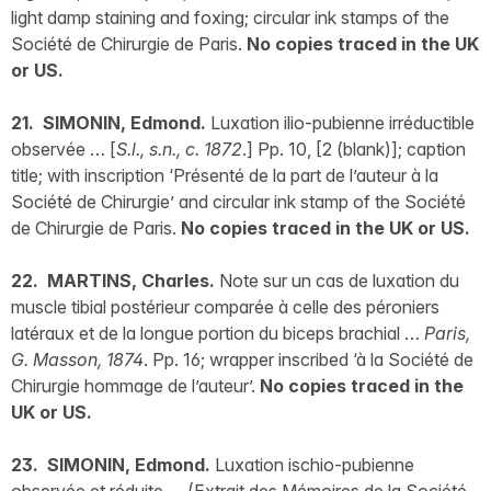
light damp staining and foxing; circular ink stamps of the
Société de Chirurgie de Paris.
No copies traced in the UK
or US.
21. SIMONIN, Edmond.
Luxation ilio-pubienne irréductible
observée … [
S.l., s.n., c. 1872
.] Pp. 10, [2 (blank)]; caption
title; with inscription ‘Présenté de la part de l’auteur à la
Société de Chirurgie’ and circular ink stamp of the Société
de Chirurgie de Paris.
No copies traced in the UK or US.
22. MARTINS, Charles.
Note sur un cas de luxation du
muscle tibial postérieur comparée à celle des péroniers
latéraux et de la longue portion du biceps brachial …
Paris,
G. Masson, 1874
. Pp. 16; wrapper inscribed ‘à la Société de
Chirurgie hommage de l’auteur’.
No copies traced in the
UK or US.
23. SIMONIN, Edmond.
Luxation ischio-pubienne